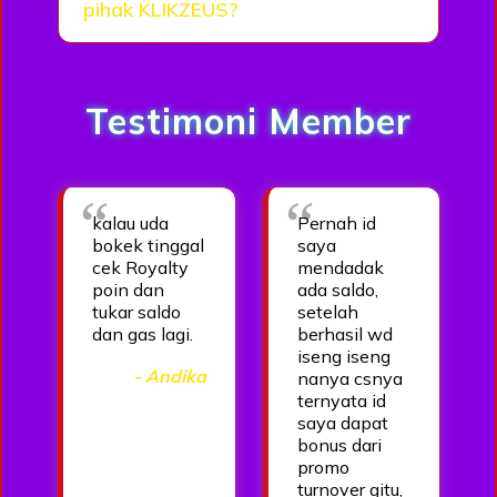
pihak KLIKZEUS?
Testimoni Member
kalau uda
Pernah id
bokek tinggal
saya
cek Royalty
mendadak
poin dan
ada saldo,
tukar saldo
setelah
dan gas lagi.
berhasil wd
iseng iseng
- Andika
nanya csnya
ternyata id
saya dapat
bonus dari
promo
turnover gitu,