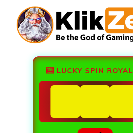
🎰 LUCKY SPIN ROYAL