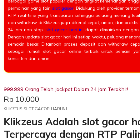
berbagai game slot populer dengan tingkat kemenangan tinggi, 
permainan yang fair.
slot gacor
, Didukung oleh provider terna
RTP real-time yang transparan sehingga peluang menang lebih
dan withdraw di Klikzeus juga dikenal cepat, aman, dan praktis
24 jam non-stop.
slot gacor hari ini
dapat dimainkan dengan 
Dengan update slot gacor hari ini setiap waktu, peluang menang
semakin besar. Ditambah proses deposit dan withdraw cepat,
sebagai rumah slot gacor online terbaik untuk pemain y
konsisten dan aman.
999.999 Orang Telah Jackpot Dalam 24 Jam Terakhir!
Price:
Rp 10.000
KLIKZEUS SLOT GACOR HARI INI
Klikzeus Adalah slot gacor ha
Terpercaya dengan RTP Pali